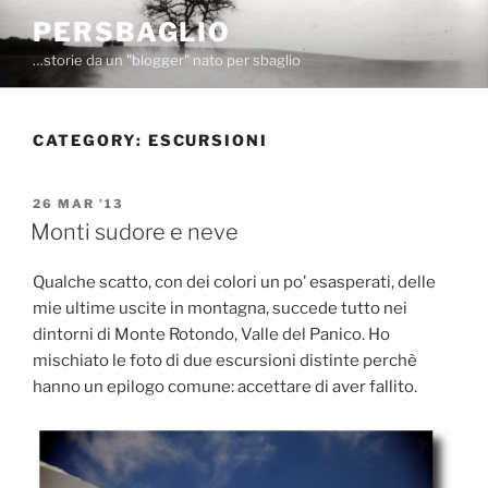
Skip
PERSBAGLIO
to
…storie da un "blogger" nato per sbaglio
content
CATEGORY:
ESCURSIONI
POSTED
26 MAR ’13
ON
Monti sudore e neve
Qualche scatto, con dei colori un po’ esasperati, delle
mie ultime uscite in montagna, succede tutto nei
dintorni di Monte Rotondo, Valle del Panico. Ho
mischiato le foto di due escursioni distinte perchè
hanno un epilogo comune: accettare di aver fallito.