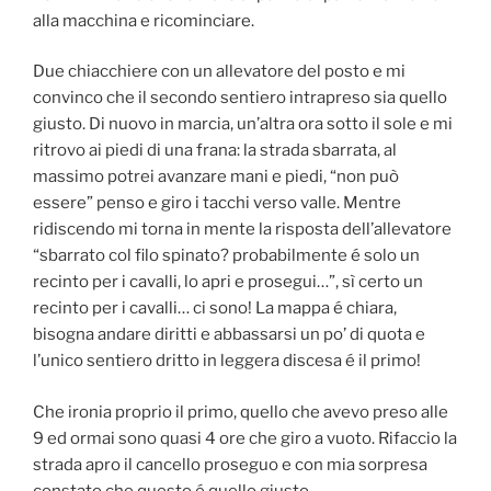
alla macchina e ricominciare.
Due chiacchiere con un allevatore del posto e mi
convinco che il secondo sentiero intrapreso sia quello
giusto. Di nuovo in marcia, un’altra ora sotto il sole e mi
ritrovo ai piedi di una frana: la strada sbarrata, al
massimo potrei avanzare mani e piedi, “non può
essere” penso e giro i tacchi verso valle. Mentre
ridiscendo mi torna in mente la risposta dell’allevatore
“sbarrato col filo spinato? probabilmente é solo un
recinto per i cavalli, lo apri e prosegui…”, sì certo un
recinto per i cavalli… ci sono! La mappa é chiara,
bisogna andare diritti e abbassarsi un po’ di quota e
l’unico sentiero dritto in leggera discesa é il primo!
Che ironia proprio il primo, quello che avevo preso alle
9 ed ormai sono quasi 4 ore che giro a vuoto. Rifaccio la
strada apro il cancello proseguo e con mia sorpresa
constato che questo é quello giusto.