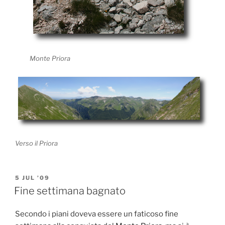
Monte Priora
Verso il Priora
POSTED
5 JUL ’09
ON
Fine settimana bagnato
Secondo i piani doveva essere un faticoso fine