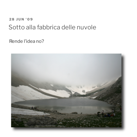
settimana
bagnato”
POSTED
28 JUN ’09
ON
Sotto alla fabbrica delle nuvole
Rende l’idea no?