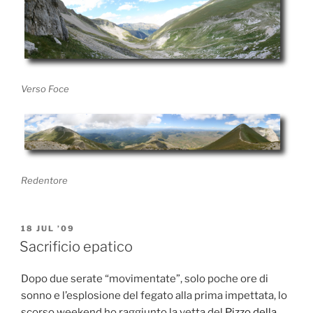
Verso Foce
Redentore
POSTED
18 JUL ’09
ON
Sacrificio epatico
Dopo due serate “movimentate”, solo poche ore di
sonno e l’esplosione del fegato alla prima impettata, lo
scorso weekend ho raggiunto la vetta del
Pizzo della