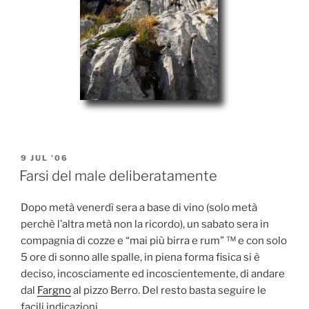
POSTED
9 JUL ’06
ON
Farsi del male deliberatamente
Dopo metà venerdì sera a base di vino (solo metà
perchè l’altra metà non la ricordo), un sabato sera in
compagnia di cozze e “mai più birra e rum” ™ e con solo
5 ore di sonno alle spalle, in piena forma fisica si è
deciso, incosciamente ed incoscientemente, di andare
dal
Fargno
al pizzo Berro. Del resto basta seguire le
facili indicazioni