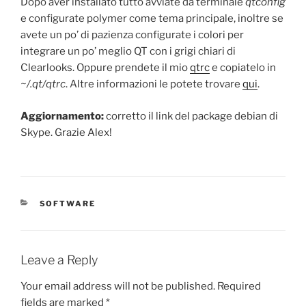
Dopo aver installato tutto avviate da terminale
qtconfig
e configurate polymer come tema principale, inoltre se
avete un po’ di pazienza configurate i colori per
integrare un po’ meglio QT con i grigi chiari di
Clearlooks. Oppure prendete il mio
qtrc
e copiatelo in
~/.qt/qtrc
. Altre informazioni le potete trovare
qui
.
Aggiornamento:
corretto il link del package debian di
Skype. Grazie Alex!
CATEGORIES
SOFTWARE
Leave a Reply
Your email address will not be published.
Required
fields are marked
*