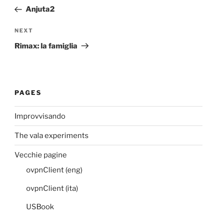
navigation
Post
Anjuta2
Next
NEXT
Post
Rimax: la famiglia
PAGES
Improvvisando
The vala experiments
Vecchie pagine
ovpnClient (eng)
ovpnClient (ita)
USBook