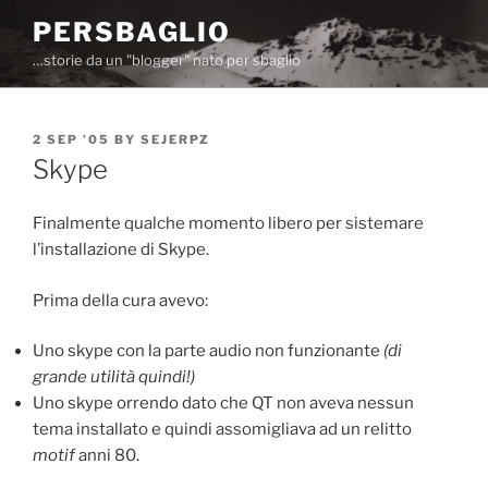
Skip
PERSBAGLIO
to
…storie da un "blogger" nato per sbaglio
content
POSTED
2 SEP ’05
BY
SEJERPZ
ON
Skype
Finalmente qualche momento libero per sistemare
l’installazione di Skype.
Prima della cura avevo:
Uno skype con la parte audio non funzionante
(di
grande utilità quindi!)
Uno skype orrendo dato che QT non aveva nessun
tema installato e quindi assomigliava ad un relitto
motif
anni 80.