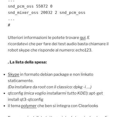
snd_pcm_oss 55072 0
snd_mixer_oss 20032 2 snd_pcm_oss
...
#
Ulteriori informazioni le potete trovare
qui
. E
ricordatevi che per fare dei test audio basta chiamare il
robot skype che risponde al
numero
: echo123.
. La lista della spesa:
Skype
in formato debian package e non linkato
staticamente.
(Da installare da root con il classico: dpkg -i ….)
qtconfig
(mica voglio installarmi tutto KDE!)
: apt-get
install qt3-qtconfig
il tema
polymer
che ben si integra con Clearlooks