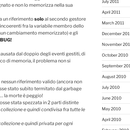
July 2011
nato e non lo memorizza nella sua
April 2011
ha un riferimento
solo
al secondo gestore
March 2011
 incoerenti fra la variabile membro dello
essun cambiamento memorizzato) e gli
December 20
BUG!
November 20
causata dal doppio degli eventi gestiti, di
October 2010
reco di memoria, il problema non si
September 20
August 2010
’ nessun riferimento valido (ancora non
July 2010
fosse stato subito termitato dal garbage
ra… la morte è peggio!
June 2010
osse stata spezzata in 2 parti distinte
May 2010
collezione e quindi condivisa fra tutte le
April 2010
 collezione e quindi privata per ogni