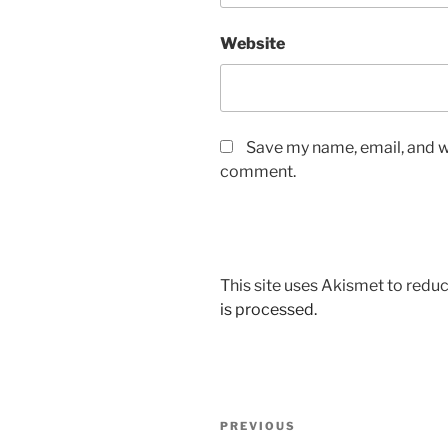
Website
Save my name, email, and we
comment.
This site uses Akismet to red
is processed.
Post
Previous
PREVIOUS