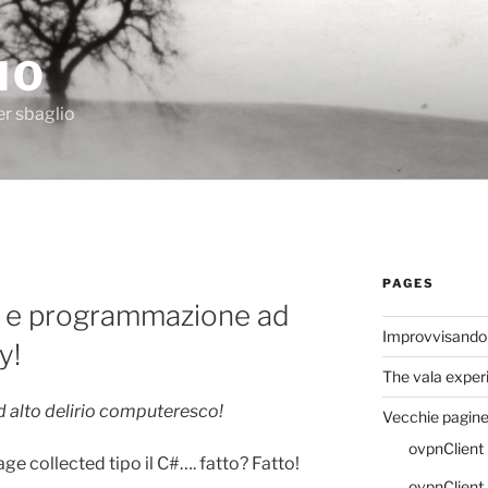
IO
er sbaglio
PAGES
n e programmazione ad
Improvvisando
y!
The vala exper
d alto delirio computeresco!
Vecchie pagin
ovpnClient 
e collected tipo il C#…. fatto? Fatto!
ovpnClient (