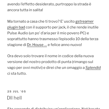
avendo l’effetto desiderato, purtroppo la strada è
ancora tutta in salita!
Ma tornato a casa che ti trovo? E’ uscito
gstreamer
plugin bad
con il supporto per jack, il che rende inutile
Pulse Audio (un po’ d’aria per il mio povero PC) e
soprattutto hanno trasmesso l’episodio 10 della terza
stagione di
Dr. House …
e felice anno nuovo!
Ora devo solo trovare il nome in codice della nuova
versione del nostro prodotto di punta (rimango sul
vago per ovvi motivi) e direi che un omaggio a
Splendid
ci sta tutto.
POSTED
25 JUL ’05
ON
Dll hell
Sto cercando di distribuire un’applicazione .Net basata