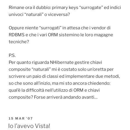
Rimane ora il dubbio: primary keys “surrogate” ed indici
univoci “naturali” o viceversa?
Oppure niente “surrogati” in attesa che i vendor di
RDBMS e che i vari ORM sistemino le loro magagne
tecniche?
P.S.
Per quanto riguarda NHibernate gestire chiavi
composite “naturali” mi è costato solo un’oretta per
scrivere un paio di classi ed implementare due metodi,
so che sono all’inizio, ma mi sto ancora chiedendo:
qual’è la difficoltà nell’utilizzo di ORM e chiavi
composite? Forse arriverà andando avanti…
POSTED
15 MAR ’07
ON
Io l’avevo Vista!