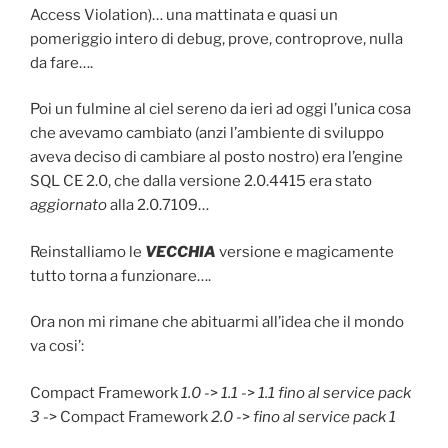
Access Violation)… una mattinata e quasi un
pomeriggio intero di debug, prove, controprove, nulla
da fare….
Poi un fulmine al ciel sereno da ieri ad oggi l’unica cosa
che avevamo cambiato (anzi l’ambiente di sviluppo
aveva deciso di cambiare al posto nostro) era l’engine
SQL CE 2.0, che dalla versione 2.0.4415 era stato
aggiornato
alla 2.0.7109…
Reinstalliamo le
VECCHIA
versione e magicamente
tutto torna a funzionare….
Ora non mi rimane che abituarmi all’idea che il mondo
va cosi’:
Compact Framework
1.0
->
1.1
->
1.1 fino al service pack
3
-> Compact Framework
2.0
->
fino al service pack 1