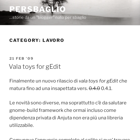
Skip
PERSBAGLIO
to
…storie da un "blogger" nato per sbaglio
content
CATEGORY:
LAVORO
POSTED
21 FEB ’09
ON
Vala toys for gEdit
Finalmente un nuovo rilascio di
vala toys for gEdit
che
matura fino ad una insapettata vers.
0.4.0
0.4.1.
Le novità sono diverse, ma soprattutto c’è da salutare
gnome-build framework che ormai incluso come
dipendenza privata di Anjuta non era più una libreria
utilizzabile.
Comunque l’annuncio completo al solito si puo’ trovare