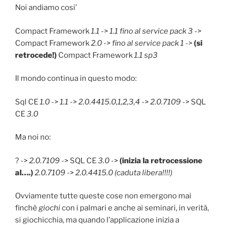
Noi andiamo cosi’
Compact Framework
1.1
->
1.1 fino al service pack 3
->
Compact Framework
2.0
->
fino al service pack 1
->
(si
retrocede!)
Compact Framework
1.1 sp3
Il mondo continua in questo modo:
Sql CE
1.0
->
1.1
->
2.0.4415.0,1,2,3,4
->
2.0.7109
-> SQL
CE
3.0
Ma noi no:
? ->
2.0.7109
-> SQL CE
3.0
->
(inizia la retrocessione
al….)
2.0.7109
->
2.0.4415.0 (caduta libera!!!!)
Ovviamente tutte queste cose non emergono mai
finchè
giochi
con i palmari e anche ai seminari, in verità,
si giochicchia, ma quando l’applicazione inizia a