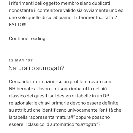
i riferimenti dell’oggetto membro siano duplicati
nonostante il contenitore valido sia ovviamente uno ed
uno solo quello di cui abbiamo il riferimento… fatto?
FATTO!!!!
“Garbage
Continue reading
collection
e
programmazione
POSTED
12 MAY ’07
ON
ad
Naturali o surrogati?
eventi:
the
Cercando informazioni su un problema avuto con
hard
NHibernate al lavoro, mi sono imbatutto nel più
way!”
classico dei quesiti sul design di tabelle in un DB
relazionale: le chiavi primarie devono essere definite
su attributi che identificano univocamente l’entità che
la tabella rappresenta
“naturali”
oppure possono
essere il classico id automatico
“surrogati”
?