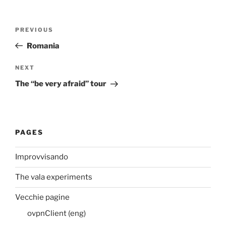
Post
Previous
PREVIOUS
navigation
Post
Romania
Next
NEXT
Post
The “be very afraid” tour
PAGES
Improvvisando
The vala experiments
Vecchie pagine
ovpnClient (eng)