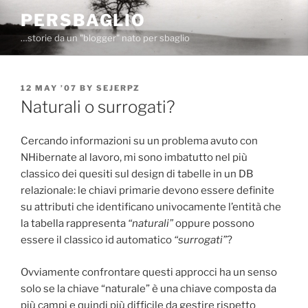
Skip
PERSBAGLIO
to
…storie da un "blogger" nato per sbaglio
content
POSTED
12 MAY ’07
BY
SEJERPZ
ON
Naturali o surrogati?
Cercando informazioni su un problema avuto con
NHibernate al lavoro, mi sono imbatutto nel più
classico dei quesiti sul design di tabelle in un DB
relazionale: le chiavi primarie devono essere definite
su attributi che identificano univocamente l’entità che
la tabella rappresenta
“naturali”
oppure possono
essere il classico id automatico
“surrogati”
?
Ovviamente confrontare questi approcci ha un senso
solo se la chiave “naturale” è una chiave composta da
più campi e quindi più difficile da gestire rispetto