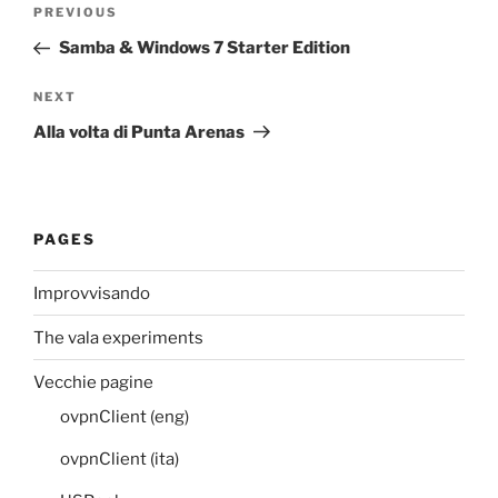
Post
Previous
PREVIOUS
navigation
Post
Samba & Windows 7 Starter Edition
Next
NEXT
Post
Alla volta di Punta Arenas
PAGES
Improvvisando
The vala experiments
Vecchie pagine
ovpnClient (eng)
ovpnClient (ita)