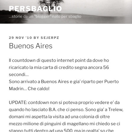
Skip
PERSBAGLIO
to
…storie da un "blogger" nato per sbaglio
content
POSTED
29 NOV ’10
BY
SEJERPZ
ON
Buenos Aires
Il countdown di questo internet point da dove ho
ricaricato la mia carta di credito segna ancora 56
secondi…
Sono arrivato a Buenos Aires e gia’ riparto per Puerto
Madrin… Che caldo!
UPDATE:
contdown
non si poteva proprio vedere e’ da
quando ho lasciato B.A. che ci penso. Sono gia’ a Trelew,
domani mi aspetta la visita ad una colonia di oltre
mezzo milione di pinguini di magellano mi chiedo se ci
stanno tutti dentro ad una 500, ma in realta’ so che