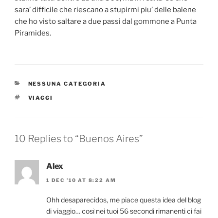
sara’ difficile che riescano a stupirmi piu’ delle balene
che ho visto saltare a due passi dal gommone a Punta
Piramides.
CATEGORIES
NESSUNA CATEGORIA
TAGS
VIAGGI
10 Replies to “Buenos Aires”
Alex
1 DEC ’10 AT 8:22 AM
Ohh desaparecidos, me piace questa idea del blog
di viaggio… così nei tuoi 56 secondi rimanenti ci fai