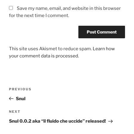
Save my name, email, and website in this browser
for the next time I comment.
This site uses Akismet to reduce spam.
Learn how
your comment data is processed.
Post
Previous
PREVIOUS
navigation
Post
Snul
Next
NEXT
Post
Snul 0.0.2 aka “il fluido che uccide” released!