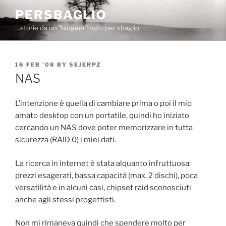
Skip
PERSBAGLIO
to
…storie da un "blogger" nato per sbaglio
content
POSTED
16 FEB ’08
BY
SEJERPZ
ON
NAS
L’intenzione è quella di cambiare prima o poi il mio
amato desktop con un portatile, quindi ho iniziato
cercando un NAS dove poter memorizzare in tutta
sicurezza (RAID 0) i miei dati.
La ricerca in internet è stata alquanto infruttuosa:
prezzi esagerati, bassa capacità (max. 2 dischi), poca
versatilità e in alcuni casi, chipset raid sconosciuti
anche agli stessi progettisti.
Non mi rimaneva quindi che spendere molto per