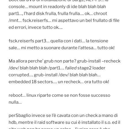
console… mount in readonly di ide blah blah blah
part1…, l’hard disk frulla, frulla frulla…. ok… chroot
/mnt… fsck.reiserfs… mi aspettavo un bel frullato di file
ed errori, invece tutto ok….
fsck.reiserfs part3… quella con i dati… la tensione
sale… mi metto a suonare durante l’attesa… tutto ok!
Ma allora perche’ grub non parte? grub-install –recheck
/dev/ blah blah blah /part1….
failed
stage2 loader
corrupted…. grub-install /dev/ blah blah blah…
embedded 18 sectors…. un recheck… ora tutto ok!
reboot… linux riparte come se non fosse successo
nulla…
perSbaglio invece se l’è cavata con un check a mano di
hdb, mentre il raid software su cui è installato il s.o. ed il