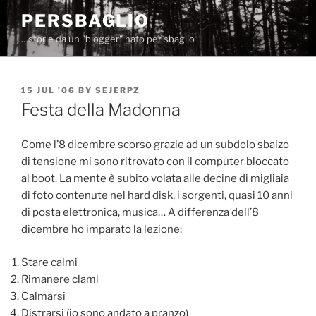
Skip
PERSBAGLIO
to
…storie da un "blogger" nato per sbaglio
content
POSTED
15 JUL ’06
BY
SEJERPZ
ON
Festa della Madonna
Come l’8 dicembre scorso grazie ad un subdolo sbalzo
di tensione mi sono ritrovato con il computer bloccato
al boot. La mente è subito volata alle decine di migliaia
di foto contenute nel hard disk, i sorgenti, quasi 10 anni
di posta elettronica, musica… A differenza dell’8
dicembre ho imparato la lezione:
Stare calmi
Rimanere clami
Calmarsi
Distrarsi (io sono andato a pranzo)