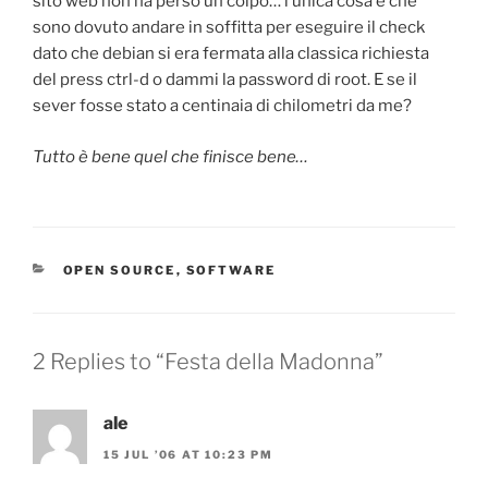
sito web non ha perso un colpo… l’unica cosa è che
sono dovuto andare in soffitta per eseguire il check
dato che debian si era fermata alla classica richiesta
del press ctrl-d o dammi la password di root. E se il
sever fosse stato a centinaia di chilometri da me?
Tutto è bene quel che finisce
bene…
CATEGORIES
OPEN SOURCE
,
SOFTWARE
2 Replies to “Festa della Madonna”
ale
15 JUL ’06 AT 10:23 PM