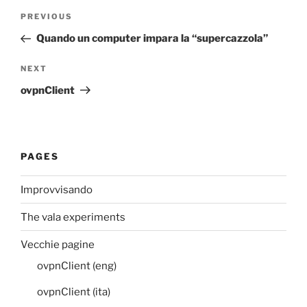
Post
Previous
PREVIOUS
navigation
Post
Quando un computer impara la “supercazzola”
Next
NEXT
Post
ovpnClient
PAGES
Improvvisando
The vala experiments
Vecchie pagine
ovpnClient (eng)
ovpnClient (ita)