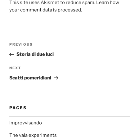
This site uses Akismet to reduce spam.
Learn how
your comment data is processed.
Post
Previous
PREVIOUS
navigation
Post
Storia di due luci
Next
NEXT
Post
Scatti pomeridiani
PAGES
Improvvisando
The vala experiments