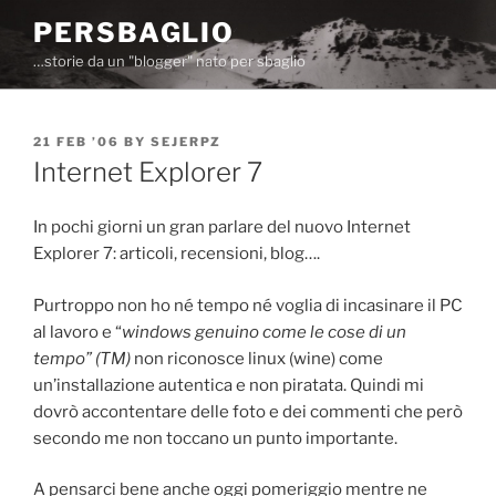
Skip
PERSBAGLIO
to
…storie da un "blogger" nato per sbaglio
content
POSTED
21 FEB ’06
BY
SEJERPZ
ON
Internet Explorer 7
In pochi giorni un gran parlare del nuovo Internet
Explorer 7: articoli, recensioni, blog….
Purtroppo non ho né tempo né voglia di incasinare il PC
al lavoro e “
windows genuino come le cose di un
tempo” (TM)
non riconosce linux (wine) come
un’installazione autentica e non piratata. Quindi mi
dovrò accontentare delle foto e dei commenti che però
secondo me non toccano un punto importante.
A pensarci bene anche oggi pomeriggio mentre ne